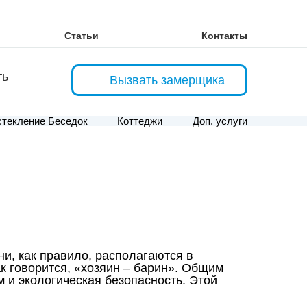
Статьи
Контакты
ть
Вызвать замерщика
текление Беседок
Коттеджи
Доп. услуги
ни, как правило, располагаются в
к говорится, «хозяин – барин». Общим
 и экологическая безопасность. Этой