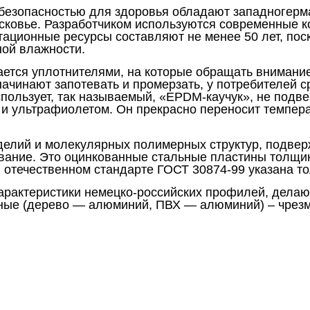
безопасностью для здоровья обладают западногерм
сковье. Разработчиком используются современные 
тационные ресурсы составляют не менее 50 лет, по
ой влажности.
ется уплотнителями, на которые обращать внимание 
начинают запотевать и промерзать, у потребителей с
спользует, так называемый, «EPDM-каучук», не под
 и ультрафиолетом. Он прекрасно переносит темпер
зделий и молекулярных полимерных структур, подв
ование. Это оцинкованные стальные пластины толщ
 отечественном стандарте ГОСТ 30874-99 указана то
характеристики немецко-российских профилей, дела
нные (дерево — алюминий, ПВХ — алюминий) – чрезм