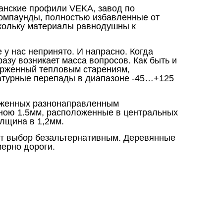
анские профили VEKA, завод по
компаунды, полностью избавленные от
скольку материалы равнодушны к
у нас непринято. И напрасно. Когда
разу возникает масса вопросов. Как быть и
верженный тепловым старениям,
атурные перепады в диапазоне -45…+125
ерженных разнонаправленным
иною 1.5мм, расположенные в центральных
лщина в 1,2мм.
ют выбор безальтернативным. Деревянные
ерно дороги.