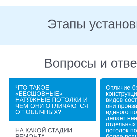
Этапы установ
Вопросы и отв
ЧТО ТАКОЕ
Отличие б
«БЕСШОВНЫЕ»
конструкци
НАТЯЖНЫЕ ПОТОЛКИ И
видов сост
ЧЕМ ОНИ ОТЛИЧАЮТСЯ
они произв
ОТ ОБЫЧНЫХ?
единого по
делает не
отдельных 
НА КАКОЙ СТАДИИ
потолок п
РЕМОНТА
более ров