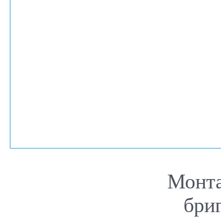
Монт
бри