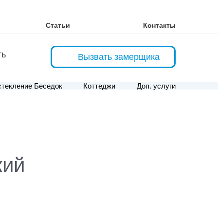
Статьи
Контакты
ть
Вызвать замерщика
текление Беседок
Коттеджи
Доп. услуги
жий