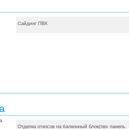
Сайдинг ПВХ
а
Отделка откосов на балконный блок(пвх панель